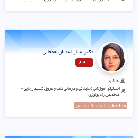
دکتر ساناز اسدیان لفمجانی
استادیار
مرکزی
انستیتو آموزشی تحقیقاتی و درمانی قلب و عروق شهید رجایی -
متخصص رادیولوژی
Google Scholar
Scopus
علم سنجی